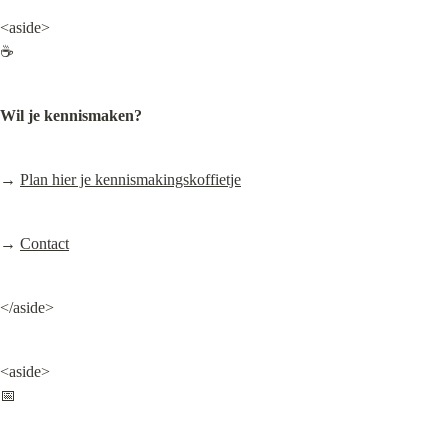
<aside>

☕
Wil je kennismaken?
→ 
Plan hier je kennismakingskoffietje
→ 
Contact
</aside>
<aside>

📅